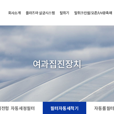
회사소개
플라즈마 살균시스템
탈취기
탈취크린셀/오존/UV광촉매
여과집진장치
회전형 자동세정필터
필터자동세척기
자동롤필