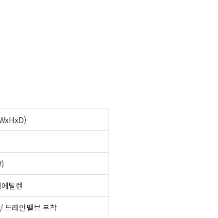
(WxHxD)
W)
리에틸렌
들 / 드레인밸브 부착