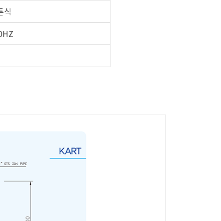
튼식
60HZ